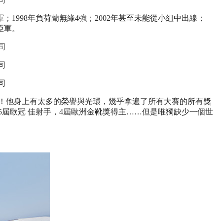
1998年負荷蘭無緣4強；2002年甚至未能從小組中出線；
亞軍。
！他身上有太多的榮譽與光環，幾乎拿遍了所有大賽的所有獎
員，5屆歐冠 佳射手，4屆歐洲金靴獎得主……但是唯獨缺少一個世