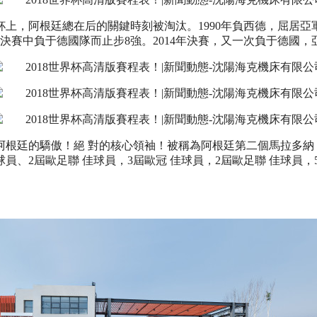
，阿根廷總在后的關鍵時刻被淘汰。1990年負西德，屈居亞軍；
1/4決賽中負于德國隊而止步8強。2014年決賽，又一次負于德國，
根廷的驕傲！絕 對的核心
領袖
！被稱為阿根廷第二個馬拉多納
 佳球員、2屆歐足聯 佳球員，3屆歐冠 佳球員，2屆歐足聯 佳球