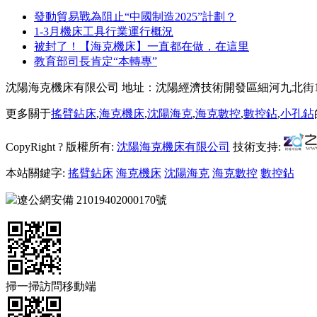
發動貿易戰為阻止“中國制造2025”計劃？
1-3月機床工具行業運行概況
被封了！【海克機床】一直都在做，在這里
教育部司長肯定“本轉專”
沈陽海克機床有限公司 地址：沈陽經濟技術開發區細河九北街1
更多關于
搖臂鉆床
,
海克機床
,
沈陽海克
,
海克數控
,
數控鉆
,
小孔鉆
CopyRight ? 版權所有:
沈陽海克機床有限公司
技術支持:
本站關鍵字:
搖臂鉆床
海克機床
沈陽海克
海克數控
數控鉆
遼公網安備
21019402000170號
掃一掃訪問移動端