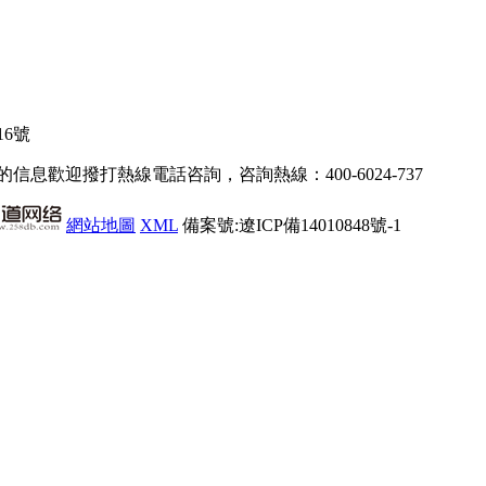
6號
的信息歡迎撥打熱線電話咨詢，咨詢熱線：400-6024-737
網站地圖
XML
備案號:
遼ICP備14010848號-1