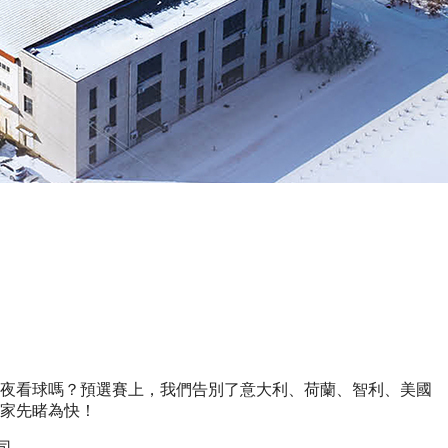
好了熬夜看球嗎？預選賽上，我們告別了意大利、荷蘭、智利、美國
大家先睹為快！