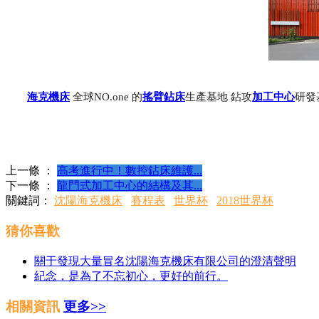
海克機床
全球NO.one 的
搖臂鉆床
生產基地 鉆攻
加工中心
研發
上一條 ：
高考進行中！數控鉆床維護...
下一條 ：
龍門式加工中心的結構及其...
關鍵詞：
沈陽海克機床
賽程表
世界杯
2018世界杯
猜你喜歡
關于發現大量冒名沈陽海克機床有限公司的澄清聲明
紀念，是為了不忘初心，更好的前行。
相關資訊
更多>>