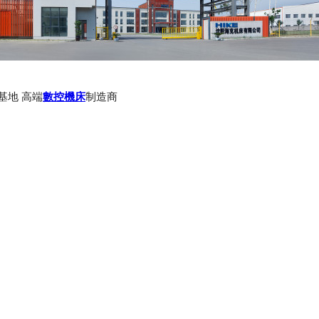
基地 高端
數控機床
制造商